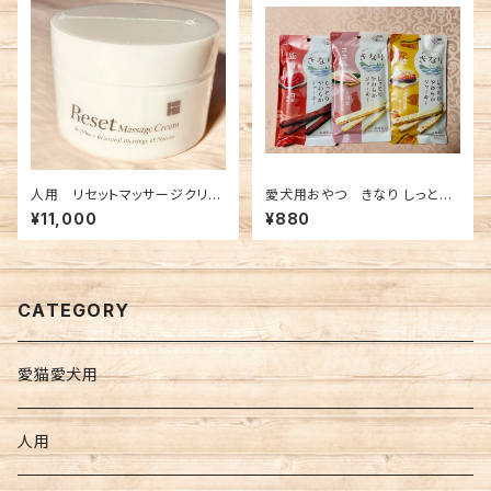
人用 リセットマッサージクリー
愛犬用おやつ きなり しっとり
ム 180g
やわらかジャーキー
¥11,000
¥880
CATEGORY
愛猫愛犬用
人用