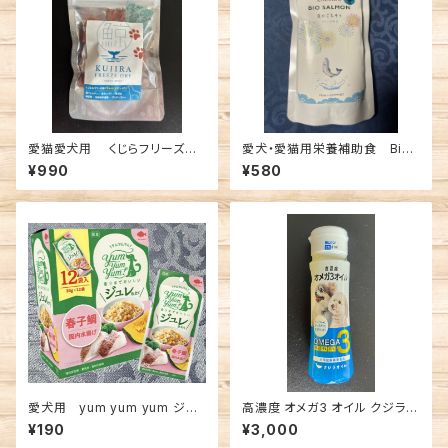
愛猫愛犬用 くじらフリーズド
愛犬・愛猫用栄養補助食 Bioli
ライ バレニン
ob 2027年夏 ディッシュ シリー
¥990
¥580
ズ
愛犬用 yum yum yum ジュ
高濃度 オメガ3 オイル クジラオ
レ仕立て 数量期間限定 春子
イル100g
¥190
¥3,000
鯛