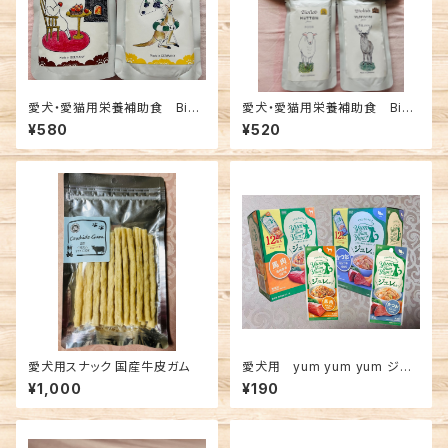
愛犬・愛猫用栄養補助食 Bioli
愛犬・愛猫用栄養補助食 Bioli
ob 四季 ディッシュ シリーズ
ob ピュア100% シリーズ
¥580
¥520
愛犬用スナック 国産牛皮ガム
愛犬用 yum yum yum ジュ
レ仕立て 馬肉/ かつお
¥1,000
¥190