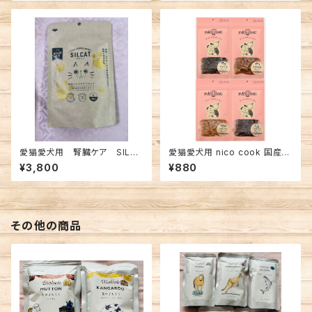
愛猫愛犬用 腎臓ケア SILCA
愛猫愛犬用 nico cook 国産天
T
然シリーズ
¥3,800
¥880
その他の商品