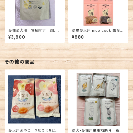
愛猫愛犬用 腎臓ケア SILCA
愛猫愛犬用 nico cook 国産天
T
然シリーズ
¥3,800
¥880
その他の商品
愛犬用おやつ きなり くちどけ
愛犬・愛猫用栄養補助食 Bioli