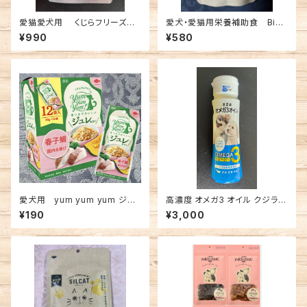
愛猫愛犬用 くじらフリーズド
愛犬・愛猫用栄養補助食 Bioli
ライ バレニン
ob 2027年夏 ディッシュ シリー
¥990
¥580
ズ
愛犬用 yum yum yum ジュ
高濃度 オメガ3 オイル クジラオ
レ仕立て 数量期間限定 春子
イル100g
¥190
¥3,000
鯛