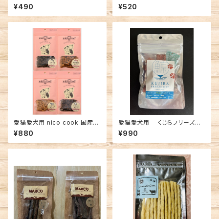
やわらかゼリー
ob ピュア100% シリーズ
¥490
¥520
愛猫愛犬用 nico cook 国産天
愛猫愛犬用 くじらフリーズド
然シリーズ
ライ バレニン
¥880
¥990